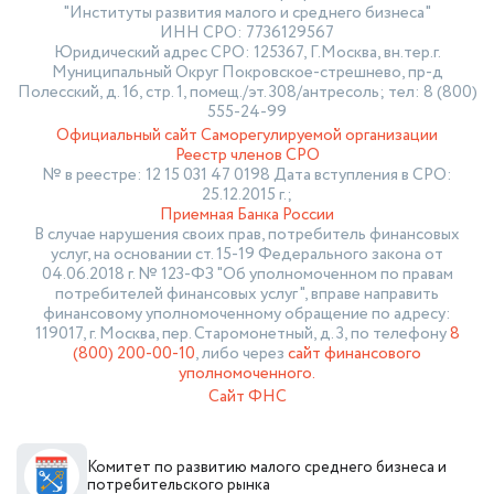
"Институты развития малого и среднего бизнеса"
ИНН СРО: 7736129567
Юридический адрес СРО: 125367, Г.Москва, вн.тер.г.
Муниципальный Округ Покровское-стрешнево, пр-д
Полесский, д. 16, стр. 1, помещ./эт. 308/антресоль; тел: 8 (800)
555-24-99
Официальный сайт Саморегулируемой организации
Реестр членов СРО
№ в реестре: 12 15 031 47 0198 Дата вступления в СРО:
25.12.2015 г.;
Приемная Банка России
В случае нарушения своих прав, потребитель финансовых
услуг, на основании ст. 15-19 Федерального закона от
04.06.2018 г. № 123-ФЗ "Об уполномоченном по правам
потребителей финансовых услуг", вправе направить
финансовому уполномоченному обращение по адресу:
119017, г. Москва, пер. Старомонетный, д. 3, по телефону
8
(800) 200-00-10
, либо через
сайт финансового
уполномоченного.
Сайт ФНС
Комитет по развитию малого среднего бизнеса и
потребительского рынка