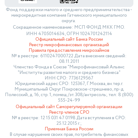
Фонд поддержки малого и среднего предпринимательства -
микрокредитная компания Гатчинского муниципального
округа.
Сокращенное наименование: МСП ФОНД МКК ГМО.
ИНН 4705014634, ОГРН 1024701242114
Официальный сайт Банка России
Реестр микрофинансовых организаций
Правила предоставления микрозаймов
№ в реестре: 6110247000722 Дата внесения сведений:
08.11.2011
Членство Фонда в Союзе "Микрофинансовый Альянс
"Институты развития малого и среднего бизнеса"
ИНН СРО: 7736129567
Юридический адрес СРО: 125367, Г.Москва, вн.тер.г.
Муниципальный Округ Покровское-стрешнево, пр-д
Полесский, д. 16, стр. 1, помещ./эт. 308/антресоль; тел: 8 (800)
555-24-99
Официальный сайт Саморегулируемой организации
Реестр членов СРО
№ в реестре: 12 15 031 47 0198 Дата вступления в СРО:
25.12.2015 г.;
Приемная Банка России
В случае нарушения своих прав, потребитель финансовых