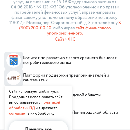
услуг, на основании ст. 15-19 Федерального закона от
04.06.2018 г. № 123-ФЗ "Об уполномоченном по правам
потребителей финансовых услуг", вправе направить
финансовому уполномоченному обращение по адресу:
119017, г. Москва, пер. Старомонетный, д. 3, по телефону
8
(800) 200-00-10
, либо через
сайт финансового
уполномоченного.
Сайт ФНС
Комитет по развитию малого среднего бизнеса и
потребительского рынка
Платформа поддержки предпринимателей и
самозанятых
Сайт использует файлы куки.
Администрация Ленинградской области
Продолжая использовать сайт,
вы соглашаетесь с
политикой
обработки ПД
и выражаете
Инвестиционный портал Ленинградской области
согласие
на их обработку
Принять все