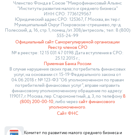
Членство Фонда в Союзе "Микрофинансовый Альянс
"Институты развития малого и среднего бизнеса"
ИНН СРО: 7736129567
Юридический адрес СРО: 125367, Г.Москва, вн.тер.г.
Муниципальный Округ Покровское-стрешнево, пр-д
Полесский, д. 16, стр. 1, помещ./эт. 308/антресоль; тел: 8 (800)
555-24-99
Официальный сайт Саморегулируемой организации
Реестр членов СРО
№ в реестре: 12 15 031 47 0198 Дата вступления в СРО:
25.12.2015 г.;
Приемная Банка России
В случае нарушения своих прав, потребитель финансовых
услуг, на основании ст. 15-19 Федерального закона от
04.06.2018 г. № 123-ФЗ "Об уполномоченном по правам
потребителей финансовых услуг", вправе направить
финансовому уполномоченному обращение по адресу:
119017, г. Москва, пер. Старомонетный, д. 3, по телефону
8
(800) 200-00-10
, либо через
сайт финансового
уполномоченного.
Сайт ФНС
Комитет по развитию малого среднего бизнеса и